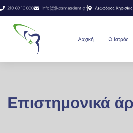
210 69 16 898
info[@]kosmasdent.gr
Λεωφόρος Κηφισίας 
Αρχική
Ο Ιατρός
Επιστημονικά ά